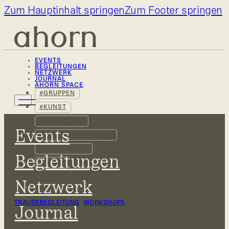
Zum Hauptinhalt springen
Zum Footer springen
EVENTS
BEGLEITUNGEN
NETZWERK
JOURNAL
AHORN SPACE
GRUPPEN
KUNST
SEELSORGE
Events
TRAUERBEGLEITUNG
WORKSHOPS
Begleitungen
YOGA
Netzwerk
TRAUERBEGLEITUNG
,
WORKSHOPS
Journal