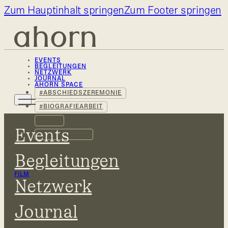
Zum Hauptinhalt springen
Zum Footer springen
EVENTS
BEGLEITUNGEN
NETZWERK
JOURNAL
AHORN SPACE
ABSCHIEDSZEREMONIE
BIOGRAFIEARBEIT
FILM
Events
TRAUERFEIER
Begleitungen
FILM
Netzwerk
Raphael
Journal