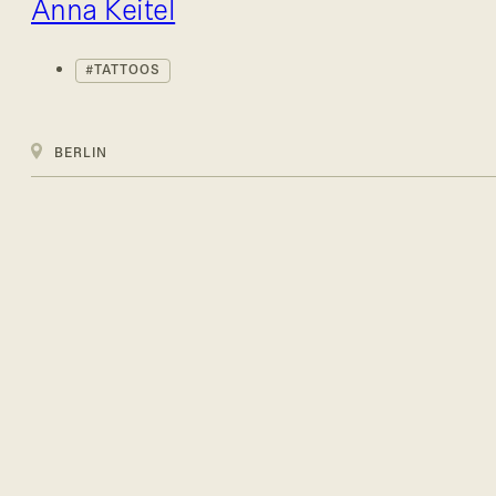
Anna Keitel
TATTOOS
BERLIN
Bleibe am Puls des Lebens
und des Todes mit unserem
Newsletter