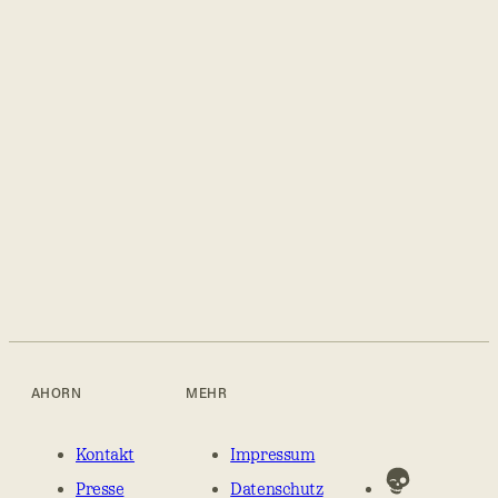
Ich erkläre mich mit der Verarbeitung und Speicherung
meiner Daten wie in den
Datenschutzbestimmungen
angegeben
und zweckgebunden für den Versand des Newsletters
einverstanden.
AHORN
MEHR
Kontakt
Impressum
Presse
Datenschutz